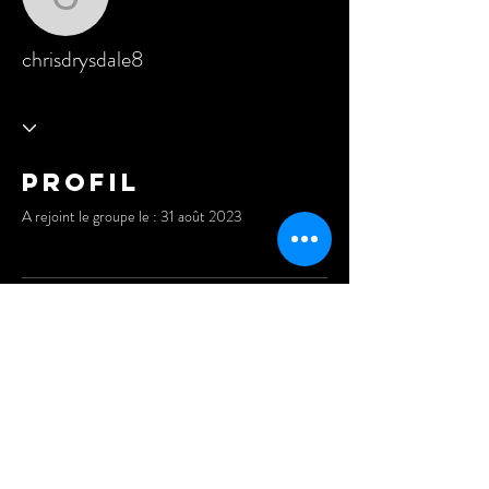
chrisdrysdale8
chrisdrysdale8
Profil
A rejoint le groupe le : 31 août 2023
Aucune information
Lorsque ce membre ajoutera des informations
sur lui-même, vous les verrez ici.